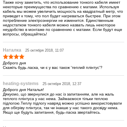
Также хочу заметить, что использование тонкого кабеля имеет
некоторые преимущества по сравнению с матами. Используя
кабель мы можем увеличить мощность на квадратный метр, что
приведет к тому, что пол будет нагреваться быстрее. При этом
потребление электроэнергии не изменится. Единственным
недостатком тонкого кабеля можно назвать лишь некоторое
неудобство в монтаже по сравнению с матами. Если будут еще
вопросы, обращайтесь!
Наталка
25 октября 2018, 11:07
Доброго дня
Скажіть будь ласка, чи є у вас також 'теплий плінтус'?
heating-systems
25 октября 2018, 12:37
Доброго дня Наталья!
Дякуємо, що звернулися до нас із запитанням, але на жаль
теплого плінтуса у нас нема. Займаємося тільки теплою
підлогою.Теплу підлогу навряд можно успішно використовувати
для обігріву плінтуса, так чи інакше у нас такого досвіду нема.
Якщо ще будуть запитання, будь-ласка звертайтесь.