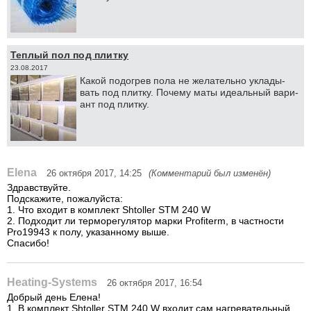
Теплый пол под плитку
23.08.2017
Ка­кой по­до­грев по­ла не же­ла­тель­но укла­ды­
вать под плит­ку. По­че­му ма­ты иде­аль­ный ва­ри­
ант под плит­ку.
Elena
26 октября 2017, 14:25
(Комментарий был изменён)
Здравствуйте.
Подскажите, пожалуйста:
1. Что входит в комплект Shtoller STM 240 W
2. Подходит ли терморегулятор марки Profiterm, в частности
Pro19943 к полу, указанному выше.
Спасибо!
Heating-Systems
26 октября 2017, 16:54
Добрый день Елена!
1. В комплект Shtoller STM 240 W входит сам нагревательный