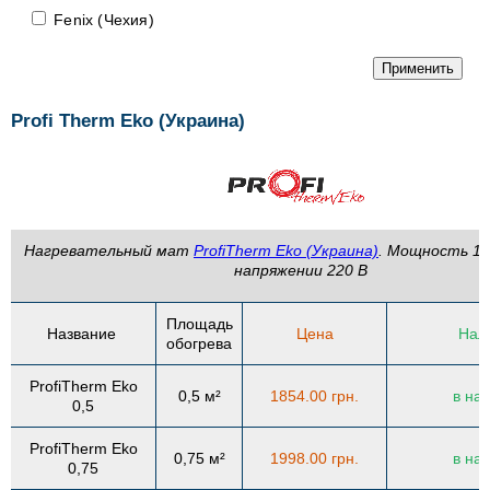
Fenix (Чехия)
Применить
Profi Therm Eko (Украина)
Нагревательный мат
ProfiTherm Eko (Украина)
. Мощность 15
напряжении 220 В
Площадь
Название
Цена
Нал
обогрева
ProfiTherm Eko
0,5 м²
1854.00 грн.
в на
0,5
ProfiTherm Eko
0,75 м²
1998.00 грн.
в на
0,75