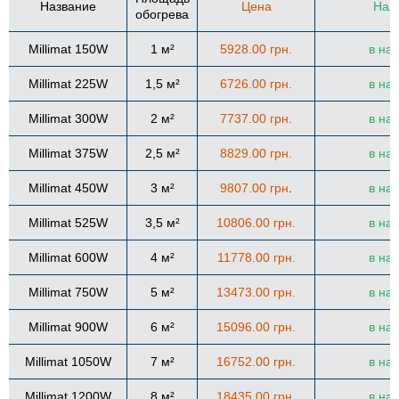
Название
Цена
Нал
обогрева
Millimat 150W
1 м²
5928.00 грн.
в на
Millimat 225W
1,5 м²
6726.00 грн.
в на
Millimat 300W
2 м²
7737.00 грн.
в на
Millimat 375W
2,5 м²
8829.00 грн.
в на
Millimat 450W
3 м²
9807.00 грн
.
в на
Millimat 525W
3,5 м²
10806.00 грн.
в на
Millimat 600W
4 м²
11778.00 грн.
в на
Millimat 750W
5 м²
13473.00 грн.
в на
Millimat 900W
6 м²
15096.00 грн.
в на
Millimat 1050W
7 м²
16752.00 грн.
в на
Millimat 1200W
8 м²
18435.00 грн.
в на