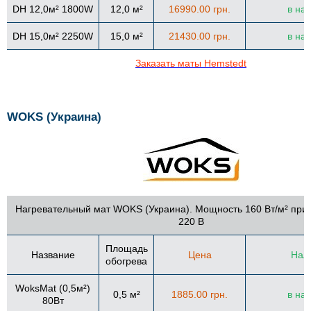
DH 12,0м² 1800W
12,0 м²
16990.00 грн.
в на
DH 15,0м² 2250W
15,0 м²
21430.00 грн.
в на
Заказать маты Hemstedt
WOKS (Украина)
Нагревательный мат WOKS (Украина). Мощность 160 Вт/м² при
220 В
Площадь
Название
Цена
Нал
обогрева
WoksMat (0,5
м²)
0,5 м²
1885.00 грн.
в на
80Вт