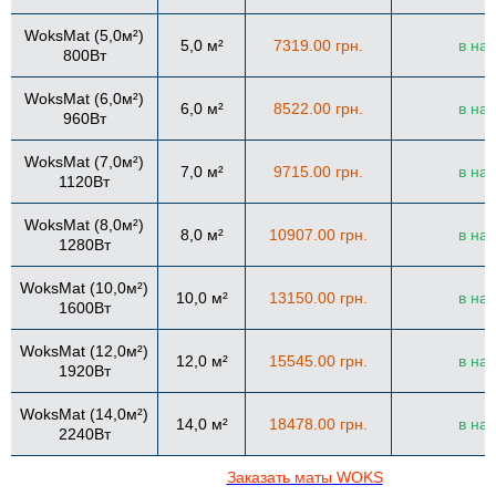
WoksMat (5,0м²)
5,0 м²
7319.00 грн.
в на
800Вт
WoksMat (6,0м²)
6,0 м²
8522.00 грн.
в на
960Вт
WoksMat (7,0м²)
7,0 м²
9715.00 грн.
в на
1120Вт
WoksMat (8,0м²)
8,0 м²
10907.00 грн.
в на
1280Вт
WoksMat (10,0м²)
10,0 м²
13150.00 грн.
в на
1600Вт
WoksMat (12,0м²)
12,0 м²
15545.00 грн.
в на
1920Вт
WoksMat (14,0м²)
14,0 м²
18478.00 грн.
в на
2240Вт
Заказать маты WOKS