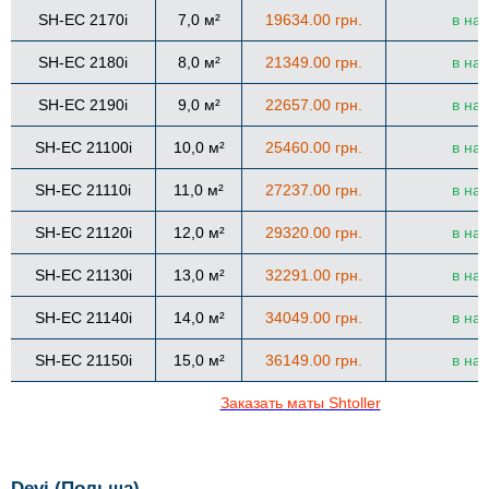
SH-EC 2170i
7,0 м²
19634.00 грн.
в на
SH-EC 2180i
8,0 м²
21349.00 грн.
в на
SH-EC 2190i
9,0 м²
22657.00 грн.
в на
SH-EC 21100i
10,0 м²
25460.00 грн.
в на
SH-EC 21110i
11,0 м²
27237.00 грн.
в на
SH-EC 21120i
12,0 м²
29320.00 грн.
в на
SH-EC 21130i
13,0 м²
32291.00 грн.
в на
SH-EC 21140i
14,0 м²
34049.00 грн.
в на
SH-EC 21150i
15,0 м²
36149.00 грн.
в на
Заказать маты Shtoller
Devi (Польша)