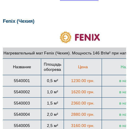
Fenix (Чехия)
Нагревательный мат Fenix (Чехия). Мощность 146 Вт/м² при нап
Площадь
Название
Цена
Нал
обогрева
5540001
0,5 м²
1230.00 грн.
в на
5540002
1,0 м²
1620.00 грн.
в на
5540003
1,5 м²
2360.00 грн.
в на
5540004
2,0 м²
2880.00 грн.
в на
5540005
2,5 м²
3160.00 грн.
в на