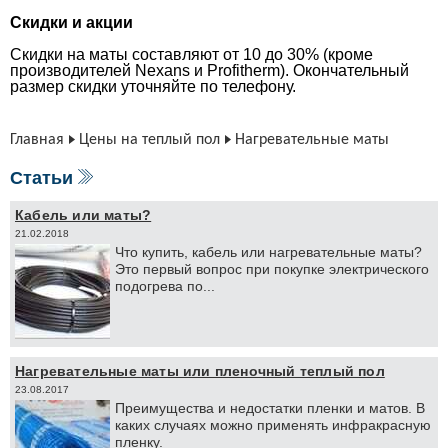
Скидки и акции
Скидки на маты составляют от 10 до 30% (кроме
производителей Nexans и Profitherm). Окончательный
размер скидки уточняйте по телефону.
Главная
Цены на теплый пол
Нагревательные маты
Статьи
Кабель или маты?
21.02.2018
Что ку­пить, ка­бель или на­гре­ва­тель­ные ма­ты?
Это пер­вый во­прос при по­куп­ке элек­три­че­ско­го
по­до­гре­ва по...
Нагревательные маты или пленочный теплый пол
23.08.2017
Пре­иму­ще­ства и недо­стат­ки плен­ки и ма­тов. В
ка­ких слу­ча­ях мож­но при­ме­нять ин­фра­крас­ную
плен­ку.