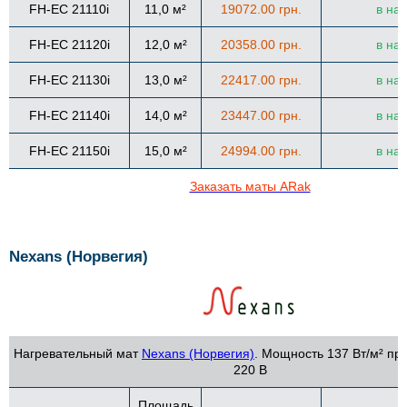
FH-EC 21110i
11,0 м²
19072.00 грн.
в на
FH-EC 21120i
12,0 м²
20358.00 грн.
в на
FH-EC 21130i
13,0 м²
22417.00 грн.
в на
FH-EC 21140i
14,0 м²
23447.00 грн.
в на
FH-EC 21150i
15,0 м²
24994.00 грн.
в на
Заказать маты ARak
Nexans (Норвегия)
Нагревательный мат
Nexans (Норвегия)
. Мощность 137 Вт/м² пр
220 В
Площадь