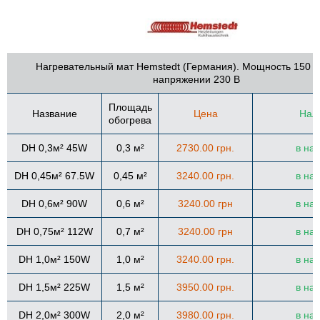
Нагревательный мат Hemstedt (Германия). Мощность 150 В
напряжении 230 В
Площадь
Название
Цена
Нал
обогрева
DH 0,3
м² 45W
0,3 м²
2730.00 грн.
в на
DH 0,45м² 67.5W
0,45 м²
3240.00 грн.
в на
DH 0,6м² 90W
0,6 м²
3240.00 грн
в на
DH 0,75м² 112W
0,7 м²
3240.00 грн
в на
DH 1,0м² 150W
1,0 м²
3240.00 грн.
в на
DH 1,5м² 225W
1,5 м²
3950.00 грн.
в на
DH 2,0м² 300W
2,0 м²
3980.00 грн.
в на