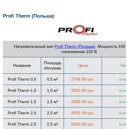
Profi Therm (Польша)
Нагревательный мат
Profi Therm (Польша)
. Мощность 150 В
напряжении 220 В
Площадь
Название
Цена
Нал
обогрева
Profi Therm 0,5
0,5 м²
2748.00 грн.
в на
Profi Therm 1,0
1,0 м²
3681.00 грн.
в на
Profi Therm 1,5
1,5 м²
4266.00 грн.
в на
Profi Therm 2,0
2,0 м²
4935.00 грн.
в на
Profi Therm 2,5
2,5 м²
5655.00 грн.
в на