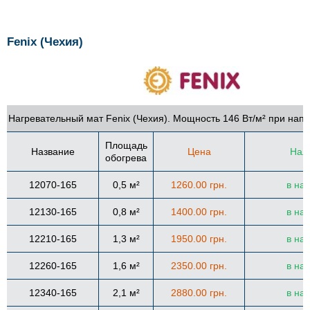
Fenix (Чехия)
Нагревательный мат Fenix (Чехия). Мощность 146 Вт/м² при нап
Площадь
Название
Цена
Нал
обогрева
12070-165
0,5 м²
1260.00 грн.
в на
12130-165
0,8 м²
1400.00 грн.
в на
12210-165
1,3 м²
1950.00 грн.
в на
12260-165
1,6 м²
2350.00 грн.
в на
12340-165
2,1 м²
2880.00 грн.
в на