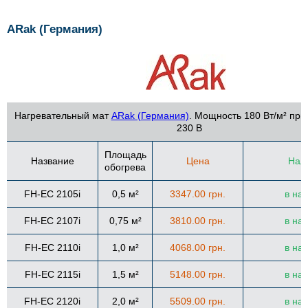
ARak (Германия)
Нагревательный мат
ARak (Германия)
. Мощность 180 Вт/м² пр
230 В
Площадь
Название
Цена
Нал
обогрева
FH-EC 2105i
0,5 м²
3347.00 грн.
в на
FH-EC 2107i
0,75 м²
3810.00 грн.
в на
FH-EC 2110i
1,0 м²
4068.00 грн.
в на
FH-EC 2115i
1,5 м²
5148.00 грн.
в на
FH-EC 2120i
2,0 м²
5509.00 грн.
в на