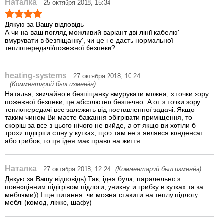
Наталка
25 октября 2018, 15:34
Дякую за Вашу відповідь
А чи на ваш погляд можливий варіант дві лінії кабелю'
вмурувати в безпіщанку', чи це не дасть нормальної
теплопередачі/пожежної безпеки?
heating-systems
27 октября 2018, 10:24
(Комментарий был изменён)
Наталья, звичайно в безпіщанку вмурувати можна, з точки зору
пожежної безпеки, це абсолютно безпечно. А от з точки зору
теплопередачі все залежить від поставленної задачі. Якщо
таким чином Ви маєте бажання обігрівати приміщення, то
скоріш за все з цього нічого не вийде, а от якщо ви хотіли б
трохи підігріти стіну у кутках, щоб там не з`являвся конденсат
або грибок, то ця ідея має право на життя.
Наталка
27 октября 2018, 12:24
(Комментарий был изменён)
Дякую за Вашу відповідь) Так, ідея була, паралельно з
повноцінним підігрівом підлоги, уникнути грибку в кутках та за
меблями)) І ще питання: чи можна ставити на теплу підлогу
меблі (комод, ліжко, шафу)