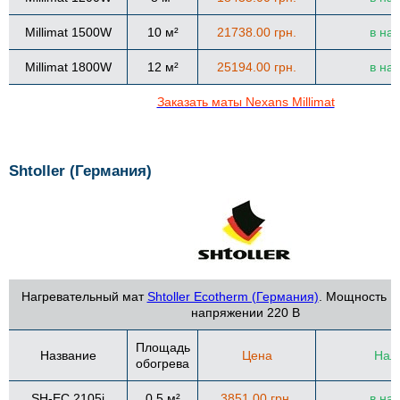
Millimat 1500W
10 м²
21738.00 грн.
в на
Millimat 1800W
12 м²
25194.00 грн.
в на
Заказать маты Nexans Millimat
Shtoller (Германия)
Нагревательный мат
Shtoller Ecotherm (Германия)
. Мощность 1
напряжении 220 В
Площадь
Название
Цена
Нал
обогрева
SH-EC 2105i
0,5 м²
3851.00 грн.
в на