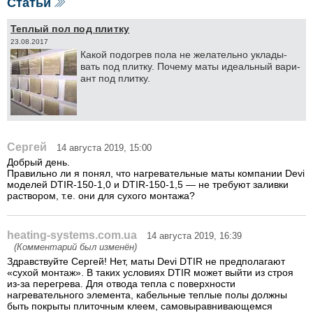
Статьи
Теплый пол под плитку
23.08.2017
Ка­кой по­до­грев по­ла не же­ла­тель­но укла­ды­
вать под плит­ку. По­че­му ма­ты иде­аль­ный ва­ри­
ант под плит­ку.
Сергей
14 августа 2019, 15:00
Добрый день.
Правильно ли я понял, что нагревательные маты компании Devi
моделей DTIR-150-1,0 и DTIR-150-1,5 — не требуют заливки
раствором, т.е. они для сухого монтажа?
heating-systems.com.ua
14 августа 2019, 16:39
(Комментарий был изменён)
Здравствуйте Сергей! Нет, маты Devi DTIR не предполагают
«сухой монтаж». В таких условиях DTIR может выйти из строя
из-за перегрева. Для отвода тепла с поверхности
нагревательного элемента, кабельные теплые полы должны
быть покрыты плиточным клеем, самовыравнивающемся