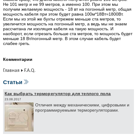
Не 101 метр и не 99 метров, а именно 100. При этом мы
получим желаемую мощность - 18 вт на погонный метр, общая
мощность кабеля при этом будет равна 100м*18Вт=1800Вт.
Если мы из этой же бухты отрежем меньше ста метров, то
увеличится мощность на погонный метр, а ведь мы не знаем
рассчитана ли изоляция кабеля на такую мощность. И
наоборот, если отрезать больше ста метров, то мощность будет
меньше 18 Вт/погонный метр. В этом случае кабель будет
слабее греть.
Комментарии
Главная
F.A.Q.
Статьи
Как выбрать терморегулятор для теплого пола
23.08.2017
От­ли­чия меж­ду ме­ха­ни­че­ски­ми, циф­ро­вы­ми и
про­грам­ми­ру­е­мы­ми тер­мо­ре­гу­ля­то­ра­ми.