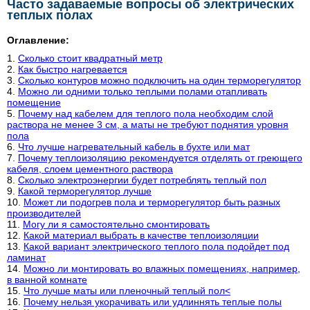
Часто задаваемые вопросы об электрических
теплых полах
Оглавление:
Сколько стоит квадратный метр
Как быстро нагревается
Сколько контуров можно подключить на один терморегулятор
Можно ли одними только теплыми полами отапливать
помещение
Почему над кабелем для теплого пола необходим слой
раствора не менее 3 см, а маты не требуют поднятия уровня
пола
Что лучше нагревательный кабель в бухте или мат
Почему теплоизоляцию рекомендуется отделять от греющего
кабеля, слоем цементного раствора
Сколько электроэнергии будет потреблять теплый пол
Какой терморегулятор лучше
Может ли подогрев пола и терморегулятор быть разных
производителей
Могу ли я самостоятельно смонтировать
Какой материал выбрать в качестве теплоизоляции
Какой вариант электрического теплого пола подойдет под
ламинат
Можно ли монтировать во влажных помещениях, например,
в ванной комнате
Что лучше маты или пленочный теплый пол<
Почему нельзя укорачивать или удлиннять теплые полы