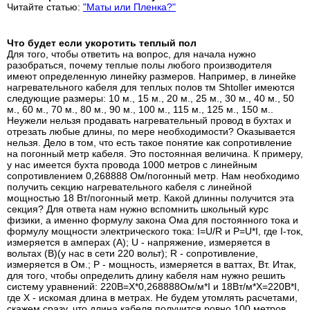
Читайте статью:
"Маты или Пленка?"
Что будет если укоротить теплый пол
Для того, чтобы ответить на вопрос, для начала нужно
разобраться, почему теплые полы любого производителя
имеют определенную линейку размеров. Например, в линейке
нагревательного кабеля для теплых полов тм Shtoller имеются
следующие размеры: 10 м., 15 м., 20 м., 25 м., 30 м., 40 м., 50
м., 60 м., 70 м., 80 м., 90 м., 100 м., 115 м., 125 м., 150 м..
Неужели нельзя продавать нагревательный провод в бухтах и
отрезать любые длины, по мере необходимости? Оказывается
нельзя. Дело в том, что есть такое понятие как сопротивление
на погонный метр кабеля. Это постоянная величина. К примеру,
у нас имеется бухта провода 1000 метров с линейным
сопротивлением 0,268888 Ом/погонный метр. Нам необходимо
получить секцию нагревательного кабеля с линейной
мощностью 18 Вт/погонный метр. Какой длинны получится эта
секция? Для ответа нам нужно вспомнить школьный курс
физики, а именно формулу закона Ома для постоянного тока и
формулу мощности электрического тока: I=U/R и P=U*I, где I-ток,
измеряется в амперах (А); U - напряжение, измеряется в
вольтах (В)(у нас в сети 220 вольт); R - сопротивление,
измеряется в Ом.; P - мощность, измеряется в ваттах, Вт. Итак,
для того, чтобы определить длину кабеля нам нужно решить
систему уравнений: 220В=Х*0,268888Ом/м*I и 18Вт/м*Х=220В*I,
где Х - искомая длина в метрах. Не будем утомлять расчетами,
скажем сразу, что длина кабеля получится ровно 100 метров.