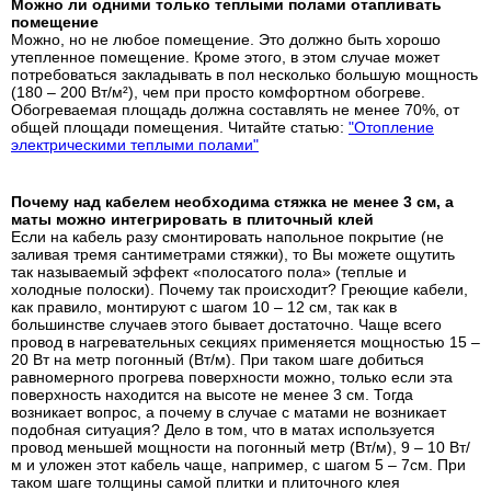
Можно ли одними только теплыми полами отапливать
помещение
Можно, но не любое помещение. Это должно быть хорошо
утепленное помещение. Кроме этого, в этом случае может
потребоваться закладывать в пол несколько большую мощность
(180 – 200 Вт/м²), чем при просто комфортном обогреве.
Обогреваемая площадь должна составлять не менее 70%, от
общей площади помещения. Читайте статью:
"Отопление
электрическими теплыми полами"
Почему над кабелем необходима стяжка не менее 3 см, а
маты можно интегрировать в плиточный клей
Если на кабель разу смонтировать напольное покрытие (не
заливая тремя сантиметрами стяжки), то Вы можете ощутить
так называемый эффект «полосатого пола» (теплые и
холодные полоски). Почему так происходит? Греющие кабели,
как правило, монтируют с шагом 10 – 12 см, так как в
большинстве случаев этого бывает достаточно. Чаще всего
провод в нагревательных секциях применяется мощностью 15 –
20 Вт на метр погонный (Вт/м). При таком шаге добиться
равномерного прогрева поверхности можно, только если эта
поверхность находится на высоте не менее 3 см. Тогда
возникает вопрос, а почему в случае с матами не возникает
подобная ситуация? Дело в том, что в матах используется
провод меньшей мощности на погонный метр (Вт/м), 9 – 10 Вт/
м и уложен этот кабель чаще, например, с шагом 5 – 7см. При
таком шаге толщины самой плитки и плиточного клея