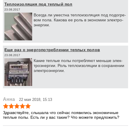
Теплоизоляция под теплый пол
23.08.2017
Все­гда ли умест­на теп­ло­изо­ля­ция под по­до­гре­
вом по­ла. Ка­ко­ва ее роль в эко­но­мии элек­тро­
энер­гии.
Еще раз о энергопотреблении теплых полов
23.08.2017
Ка­кие теп­лые по­лы по­треб­ля­ют мень­ше элек­
тро­энер­гии. Роль теп­ло­изо­ля­ции в со­хра­не­нии
элек­тро­энер­гии.
Анна
22 мая 2018, 15:13
Здравствуйте, слышала что сейчас появились экономичные
теплые полы. Есть ли у вас такие? Что можете предложить?